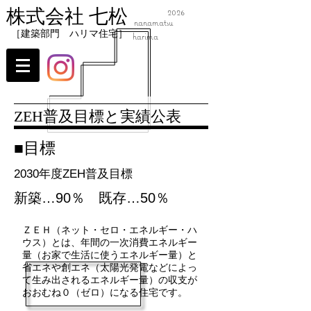
株式会社 七松
2026
nanamatsu
​［建築部門 ハリマ住宅］
harima
ZEH普及目標と実績公表
■目標
2030
年度ZEH普及目標
新築…90％ 既存…50％
ＺＥＨ（ネット・セロ・エネルギー・ハ
ウス）とは、年間の一次消費エネルギー
量（お家で生活に使うエネルギー量）と
省エネや創エネ（太陽光発電などによっ
て生み出されるエネルギー量）の収支が
おおむね０（ゼロ）になる住宅です。