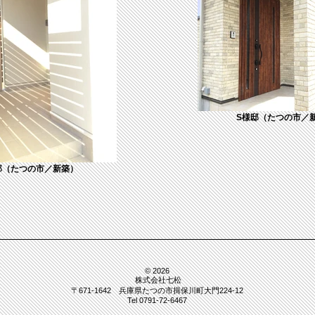
S様邸（たつの市／
邸（たつの市／新築）
© 2026
株式会社七松
〒671-1642 兵庫県たつの市揖保川町大門224-12
Tel 0791-72-6467