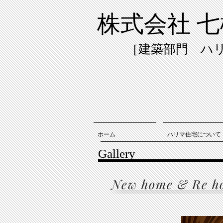
株式会社 七
​［建築部門 ハ
ホーム
ハリマ住宅について
Gallery
New home & Re h