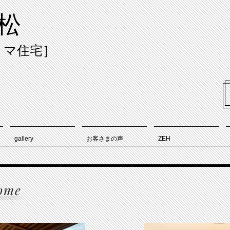
松
リマ住宅］
gallery
お客さまの声
ZEH
ome