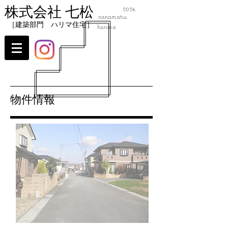
株式会社 七松
2026
nanamatsu
​［建築部門 ハリマ住宅］
harima
​物件情報